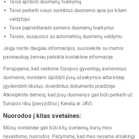
Teisė apriboti duomenų tvarkymą.
Teisė perkelti visus surinktus duomenis apie jus kitam
valdytojui.
Teisė paprieštarauti asmens duomenų tvarkymui.
Teisės, susijusios su automatinių duomenų valdymu.
Jeigu norite daugiau informacijos, susisiekite su mumis
pasinaudoję žemiau pateikta kontaktine informacija.
Perspėjame, kad valdome Europos gyventojų asmeninius
duomenis, norėdami išpildyti jūsų užsakymus arba kitaip
įgydendinti tikslus, išvardintus dokumento pradžioje.
Atkreipktite dėmesį, kad jūsų duomenys gali būti perkelti už
Europos ribų (pavyzdžiui į Kanalą ar JAV).
Nuorodos į kitas svetaines:
Mūsų svetainėje gali būti kitų svetainių, kurių mes
nevaldome, nuorodos. Pažymime, kad mes nesame atsakingi