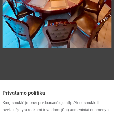
Privatumo politika
Kinų smuklė įmonei priklausančioje http://kinusmukle.lt
svetainėje yra renkami ir valdomi jūsų asmeniniai duomenys.