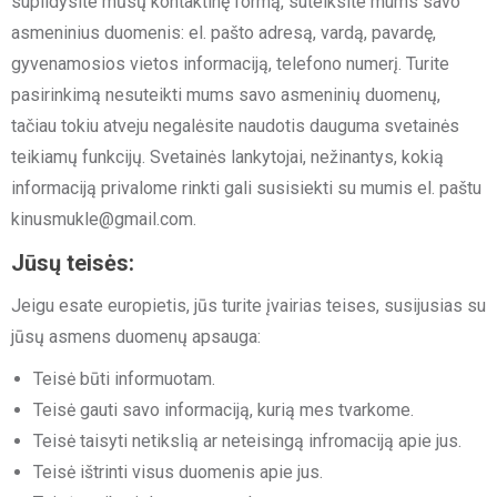
supildysite mūsų kontaktinę formą, suteiksite mums savo
asmeninius duomenis: el. pašto adresą, vardą, pavardę,
gyvenamosios vietos informaciją, telefono numerį. Turite
pasirinkimą nesuteikti mums savo asmeninių duomenų,
tačiau tokiu atveju negalėsite naudotis dauguma svetainės
teikiamų funkcijų. Svetainės lankytojai, nežinantys, kokią
informaciją privalome rinkti gali susisiekti su mumis el. paštu
kinusmukle@gmail.com.
Jūsų teisės:
Jeigu esate europietis, jūs turite įvairias teises, susijusias su
jūsų asmens duomenų apsauga:
Teisė būti informuotam.
Teisė gauti savo informaciją, kurią mes tvarkome.
Teisė taisyti netikslią ar neteisingą infromaciją apie jus.
Teisė ištrinti visus duomenis apie jus.