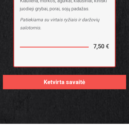
Kiauliena, morkos, agurkai, kiaušiniai, kiniški
juodieji grybai, porai, sojų padažas.
Patiekiama su virtais ryžiais ir daržovių
salotomis.
7,50 €
Ketvirta savaitė