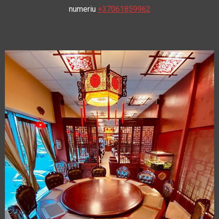
numeriu
+37061859962