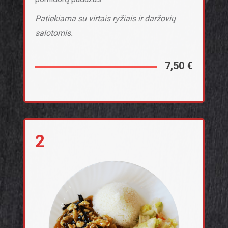
Patiekiama su virtais ryžiais ir daržovių
salotomis.
7,50 €
2