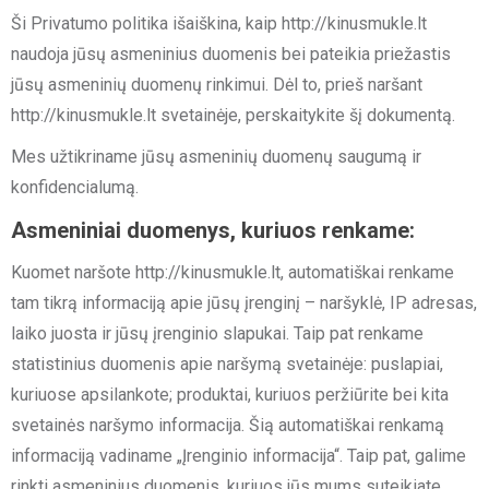
Ši Privatumo politika išaiškina, kaip http://kinusmukle.lt
naudoja jūsų asmeninius duomenis bei pateikia priežastis
jūsų asmeninių duomenų rinkimui. Dėl to, prieš naršant
http://kinusmukle.lt svetainėje, perskaitykite šį dokumentą.
Mes užtikriname jūsų asmeninių duomenų saugumą ir
konfidencialumą.
Asmeniniai duomenys, kuriuos renkame:
Kuomet naršote http://kinusmukle.lt, automatiškai renkame
tam tikrą informaciją apie jūsų įrenginį – naršyklė, IP adresas,
laiko juosta ir jūsų įrenginio slapukai. Taip pat renkame
statistinius duomenis apie naršymą svetainėje: puslapiai,
kuriuose apsilankote; produktai, kuriuos peržiūrite bei kita
svetainės naršymo informacija. Šią automatiškai renkamą
informaciją vadiname „Įrenginio informacija“. Taip pat, galime
rinkti asmeninius duomenis, kuriuos jūs mums suteikiate